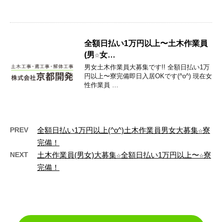
全額日払い1万円以上〜土木作業員
(男☆女…
男女土木作業員大募集です!! 全額日払い1万
円以上〜寮完備即日入居OKです(^o^) 現在女
性作業員 …
PREV
全額日払い1万円以上(^o^)土木作業員男女大募集☆寮
完備！
NEXT
土木作業員(男女)大募集☆全額日払い1万円以上〜☆寮
完備！