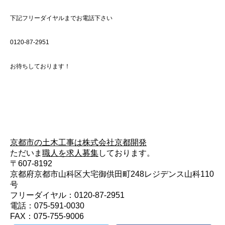
下記フリーダイヤルまでお電話下さい
0120-87-2951
お待ちしております！
京都市の土木工事は株式会社京都開発
ただいま
職人を求人募集
しております。
〒607-8192
京都府京都市山科区大宅御供田町248レジデンス山科110
号
フリーダイヤル：0120-87-2951
電話：075-591-0030
FAX：075-755-9006