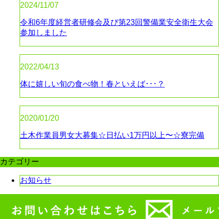
2024/11/07
令和6年度経営者研修会及び第23回警備業安全衛生大会
参加しました
2022/04/13
体に嬉しい旬の食べ物！春といえば･･･？
2020/01/20
土木作業員男女大募集☆日払い1万円以上〜☆寮完備
カテゴリー
お知らせ