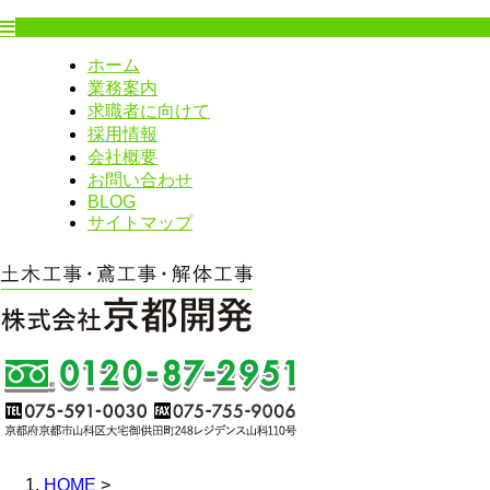
ホーム
業務案内
求職者に向けて
採用情報
会社概要
お問い合わせ
BLOG
サイトマップ
HOME
>