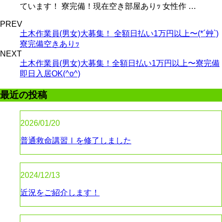
ています！ 寮完備！現在空き部屋ありｯ 女性作 …
PREV
土木作業員(男女)大募集！ 全額日払い1万円以上〜(*´艸`)
寮完備空きありｯ
NEXT
土木作業員(男女)大募集！全額日払い1万円以上〜寮完備
即日入居OK(^o^)
最近の投稿
2026/01/20
普通救命講習Ⅰを修了しました
2024/12/13
近況をご紹介します！