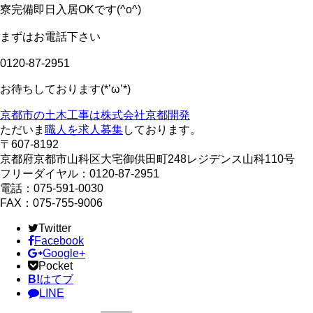
寮完備即日入居OKです(^o^)
まずはお電話下さい
0120-87-2951
お待ちしております(*’ω’*)
京都市の土木工事は株式会社京都開発
ただいま
職人を求人募集
しております。
〒607-8192
京都府京都市山科区大宅御供田町248レジデンス山科110号
フリーダイヤル：0120-87-2951
電話：075-591-0030
FAX：075-755-9006
Twitter
Facebook
Google+
Pocket
B!
はてブ
LINE