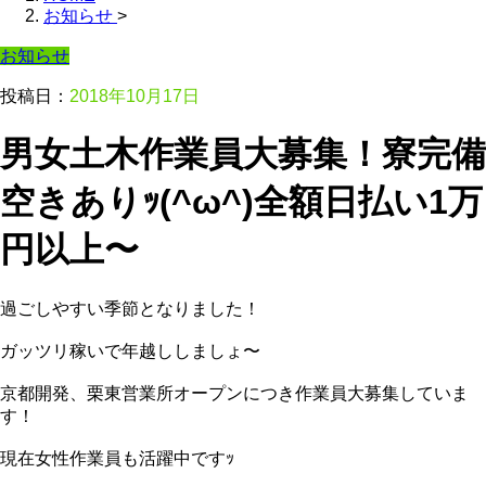
お知らせ
>
お知らせ
投稿日：
2018年10月17日
男女土木作業員大募集！寮完備
空きありｯ(^ω^)全額日払い1万
円以上〜
過ごしやすい季節となりました！
ガッツリ稼いで年越ししましょ〜
京都開発、栗東営業所オープンにつき作業員大募集していま
す！
現在女性作業員も活躍中ですｯ